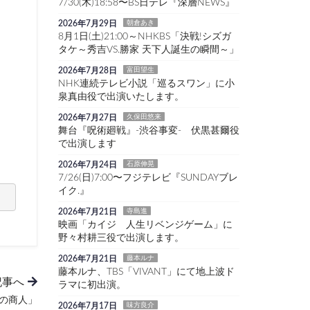
7/30(木)18:58〜BS日テレ『深層NEWS』
2026年7月29日
朝倉あき
8月1日(土)21:00～NHKBS「決戦!シズガ
タケ～秀吉VS.勝家 天下人誕生の瞬間～」
2026年7月28日
富田望生
NHK連続テレビ小説「巡るスワン」に小
泉真由役で出演いたします。
2026年7月27日
久保田悠来
舞台『呪術廻戦』-渋谷事変- 伏黒甚爾役
で出演します
2026年7月24日
石原伸晃
7/26(日)7:00〜フジテレビ『SUNDAYブレ
イク.』
2026年7月21日
寺島進
映画「カイジ 人生リベンジゲーム」に
野々村耕三役で出演します。
2026年7月21日
藤本ルナ
藤本ルナ、TBS「VIVANT」にて地上波ド
記事へ
ラマに初出演。
の商人」
2026年7月17日
味方良介