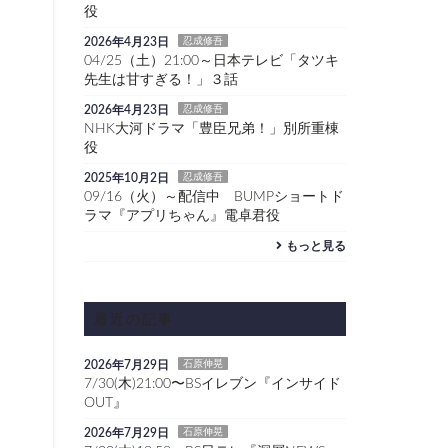
役
2026年4月23日
忍成修吾
04/25（土）21:00～日本テレビ「タツキ
先生は甘すぎる！」３話
2026年4月23日
忍成修吾
NHK大河ドラマ「豊臣兄弟！」別所重棟
役
2025年10月2日
忍成修吾
09/16（火）～配信中 BUMPショートド
ラマ『アプリちゃん』電卓君役
もっと見る
最近の記事
2026年7月29日
石原伸晃
7/30(木)21:00〜BSイレブン『インサイド
OUT』
2026年7月29日
石原伸晃