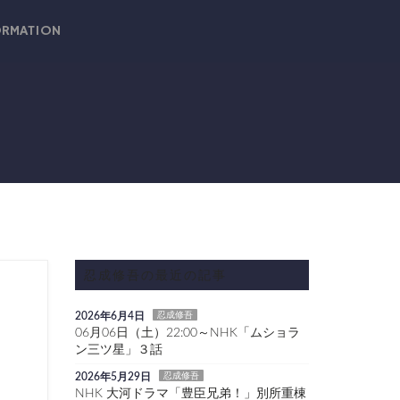
ORMATION
忍成修吾の最近の記事
2026年6月4日
忍成修吾
06月06日（土）22:00～NHK「ムショラ
ン三ツ星」３話
2026年5月29日
忍成修吾
NHK 大河ドラマ「豊臣兄弟！」別所重棟