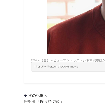
09/06（金）～ヒューマントラストシネマ渋谷ほ
https://twitter.com/kodoku_movie
次の記事へ
9/9NHK「釣りびと万歳 」