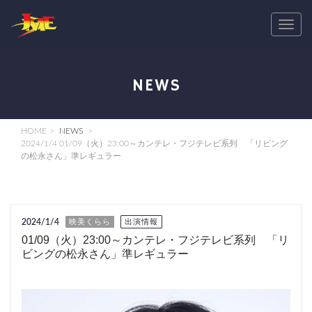
T
o
g
g
NEWS
l
e
n
HOME
NEWS
a
2024/1/4 01/09（火）23:00～カンテレ・フジテレビ系列 「リビング
の松永さん」準レギュラー
v
i
g
a
2024/1/4
映美くらら
出演情報
t
01/09（火）23:00～カンテレ・フジテレビ系列 「リ
i
ビングの松永さん」準レギュラー
o
n