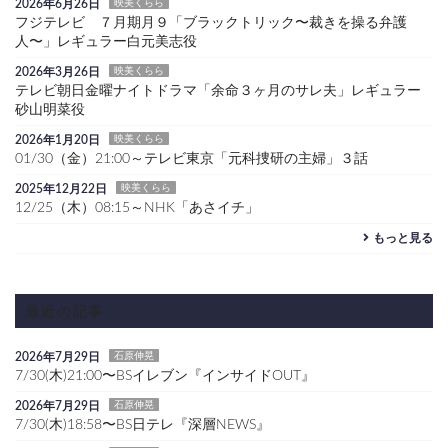
2026年6月26日
映美くらら
フジテレビ ７月期月９「ブラックトリック〜裁きを操る弁護
人〜」レギュラー白元美志役
2026年3月26日
映美くらら
テレビ朝日金曜ナイトドラマ「余命３ヶ月のサレ夫」レギュラー
砂山明菜役
2026年1月20日
映美くらら
01/30（金）21:00～テレビ東京「元科捜研の主婦」３話
2025年12月22日
映美くらら
12/25（木）08:15～NHK「あさイチ」
もっと見る
最近の記事
2026年7月29日
石原伸晃
7/30(木)21:00〜BSイレブン『インサイドOUT』
2026年7月29日
石原伸晃
7/30(木)18:58〜BS日テレ『深層NEWS』