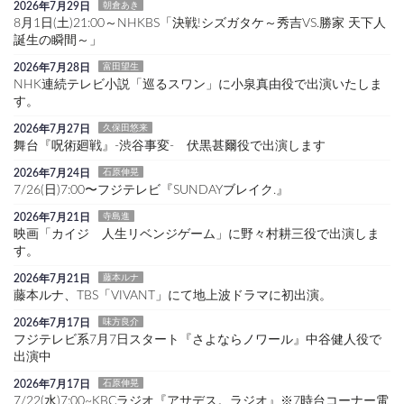
2026年7月29日
朝倉あき
8月1日(土)21:00～NHKBS「決戦!シズガタケ～秀吉VS.勝家 天下人
誕生の瞬間～」
2026年7月28日
富田望生
NHK連続テレビ小説「巡るスワン」に小泉真由役で出演いたしま
す。
2026年7月27日
久保田悠来
舞台『呪術廻戦』-渋谷事変- 伏黒甚爾役で出演します
2026年7月24日
石原伸晃
7/26(日)7:00〜フジテレビ『SUNDAYブレイク.』
2026年7月21日
寺島進
映画「カイジ 人生リベンジゲーム」に野々村耕三役で出演しま
す。
2026年7月21日
藤本ルナ
藤本ルナ、TBS「VIVANT」にて地上波ドラマに初出演。
2026年7月17日
味方良介
フジテレビ系7月7日スタート『さよならノワール』中谷健人役で
出演中
2026年7月17日
石原伸晃
7/22(水)7:00~KBCラジオ『アサデス。ラジオ』※7時台コーナー電