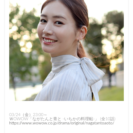
03/24（金）23:00～
ＷOWOW「ながたんと青と -いちかの料理帖-」 (全10話)
https://www.wowow.co.jp/drama/original/nagatantoaoto/