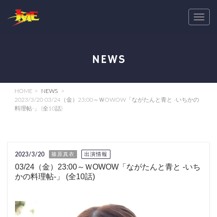
T
o
g
g
NEWS
l
e
n
HOME
NEWS
a
2023/3/20 03/24（金）23:00～ＷOWOW「ながたんと青と -いちかの
料理帖-」 (全10話)
v
i
g
a
2023/3/20
篠原真衣
出演情報
t
03/24（金）23:00～ＷOWOW「ながたんと青と -いち
i
かの料理帖-」 (全10話)
o
n