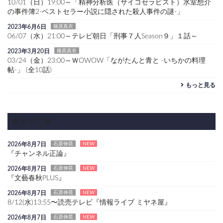
10/01（日）19:00～「精神分析医（サイコセラピスト）氷室想介
の事件簿2-ベストセラー小説に隠された殺人事件の謎-」
2023年6月6日
篠原真衣
06/07（水）21:00～テレビ朝日「刑事７人Season９」１話～
2023年3月20日
篠原真衣
03/24（金）23:00～ＷOWOW「ながたんと青と -いちかの料理
帖-」 (全10話)
もっと見る
最近の記事
2026年8月7日
石原伸晃
NEW
『チャンネル正論』
2026年8月7日
石原伸晃
NEW
『文藝春秋PLUS』
2026年8月7日
石原伸晃
NEW
8/12(水)13:55〜読売テレビ『情報ライブ ミヤネ屋』
2026年8月7日
石原伸晃
NEW