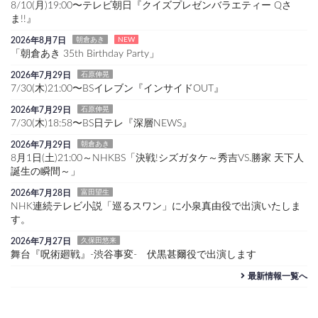
8/10(月)19:00〜テレビ朝日『クイズプレゼンバラエティー Qさ
ま!!』
2026年8月7日
朝倉あき
NEW
「朝倉あき 35th Birthday Party」
2026年7月29日
石原伸晃
7/30(木)21:00〜BSイレブン『インサイドOUT』
2026年7月29日
石原伸晃
7/30(木)18:58〜BS日テレ『深層NEWS』
2026年7月29日
朝倉あき
8月1日(土)21:00～NHKBS「決戦!シズガタケ～秀吉VS.勝家 天下人
誕生の瞬間～」
2026年7月28日
富田望生
NHK連続テレビ小説「巡るスワン」に小泉真由役で出演いたしま
す。
2026年7月27日
久保田悠来
舞台『呪術廻戦』-渋谷事変- 伏黒甚爾役で出演します
最新情報一覧へ