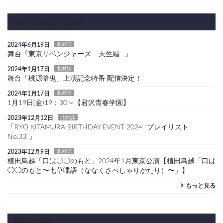
北村諒の最近の記事
2024年6月19日
北村諒
舞台『東京リベンジャーズ ―天竺編―』
2024年1月17日
北村諒
舞台「桃源暗鬼」上演記念特番 配信決定！
2024年1月17日
北村諒
1月19日(金)19：30～【君沢青春学園】
2023年12月12日
北村諒
「RYO KITAMURA BIRTHDAY EVENT 2024 “プレイリスト
No.33”」
2023年12月9日
北村諒
植田鳥越「口は〇〇のもと」2024年1月東京公演【植田鳥越「口は
◯◯のもと〜七草喋語（ななくさべしゃりがたり）〜」】
もっと見る
最近の記事