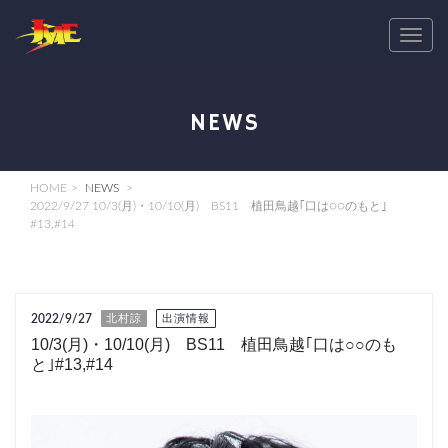
T
o
g
g
NEWS
l
e
n
HOME
NEWS
a
2022/9/27 10/3(月)・10/10(月) BS11 植田鳥越｢口は○○のもと｣
#13,#14
v
i
g
a
2022/9/27
北村諒
出演情報
t
10/3(月)・10/10(月) BS11 植田鳥越｢口は○○のも
i
と｣#13,#14
o
n