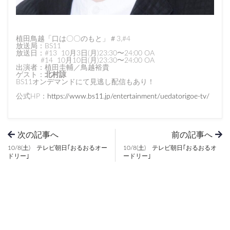
植田鳥越「口は〇〇のもと」＃3,#4
放送局：BS11
放送日：#13 10月3日(月)23:30〜24:00 OA
#14 10月10日(月)23:30〜24:00 OA
出演者：植田圭輔／鳥越裕貴
ゲスト：
北村諒
BS11オンデマンドにて見逃し配信もあり！
公式HP：
https://www.bs11.jp/entertainment/uedatorigoe-tv/
次の記事へ
前の記事へ
10/8(土) テレビ朝日｢おるおるオー
10/8(土) テレビ朝日｢おるおるオ
ドリー｣
ードリー｣