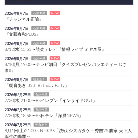
2026年8月7日
石原伸晃
NEW
『チャンネル正論』
2026年8月7日
石原伸晃
NEW
『文藝春秋PLUS』
2026年8月7日
石原伸晃
NEW
8/12(水)13:55〜読売テレビ『情報ライブ ミヤネ屋』
2026年8月7日
石原伸晃
NEW
8/10(月)19:00〜テレビ朝日『クイズプレゼンバラエティー Qさ
ま!!』
2026年8月7日
朝倉あき
NEW
「朝倉あき 35th Birthday Party」
2026年7月29日
石原伸晃
7/30(木)21:00〜BSイレブン『インサイドOUT』
2026年7月29日
石原伸晃
7/30(木)18:58〜BS日テレ『深層NEWS』
2026年7月29日
朝倉あき
8月1日(土)21:00～NHKBS「決戦!シズガタケ～秀吉VS.勝家 天下人
誕生の瞬間～」