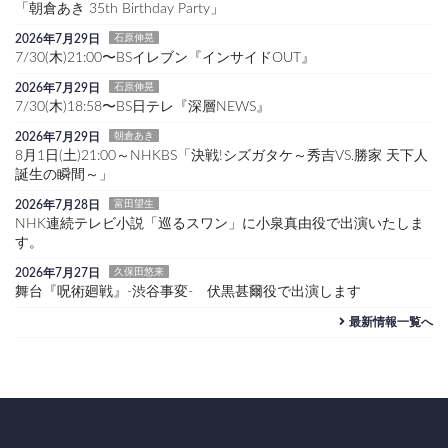
「朝倉あき 35th Birthday Party」
2026年7月29日
石原伸晃
7/30(木)21:00〜BSイレブン『インサイドOUT』
2026年7月29日
石原伸晃
7/30(木)18:58〜BS日テレ『深層NEWS』
2026年7月29日
朝倉あき
8月1日(土)21:00～NHKBS「決戦!シズガタケ～秀吉VS.勝家 天下人
誕生の瞬間～」
2026年7月28日
富田望生
NHK連続テレビ小説「巡るスワン」に小泉真由役で出演いたしま
す。
2026年7月27日
久保田悠来
舞台『呪術廻戦』-渋谷事変- 伏黒甚爾役で出演します
最新情報一覧へ