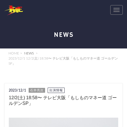
T
o
g
g
NEWS
l
e
n
HOME
NEWS
a
2023/12/1 12/2(土) 18:58〜 テレビ大阪「もしものマネー道 ゴールデン
SP」
v
i
g
a
2023/12/1
石井亮次
出演情報
t
12/2(土) 18:58〜 テレビ大阪「もしものマネー道 ゴー
i
ルデンSP」
o
n