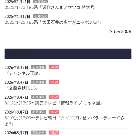
2025年1月21日
石井亮次
2025/1/23 TBS系「週刊さんまとマツコ 特大号」
2025年1月17日
石井亮次
2025/1/25 TBS系「太田石井の多すぎニッポンGP」
もっと見る
最近の記事
2026年8月7日
石原伸晃
NEW
『チャンネル正論』
2026年8月7日
石原伸晃
NEW
『文藝春秋PLUS』
2026年8月7日
石原伸晃
NEW
8/12(水)13:55〜読売テレビ『情報ライブ ミヤネ屋』
2026年8月7日
石原伸晃
NEW
8/10(月)19:00〜テレビ朝日『クイズプレゼンバラエティー Qさ
ま!!』
2026年8月7日
朝倉あき
NEW