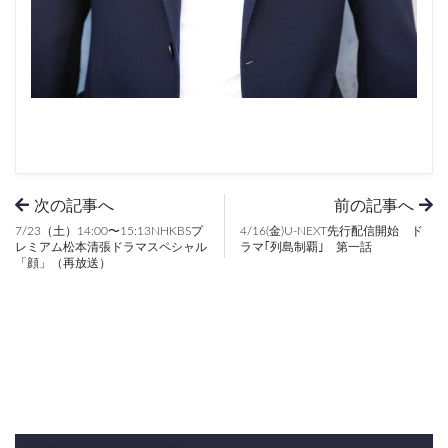
次の記事へ
前の記事へ
7/23（土）14:00〜15:13NHKBSプ
4/16(金)U-NEXT先行配信開始 ド
レミアム松本清張ドラマスペシャル
ラマ｢列島制覇｣ 第一話
「顔」（再放送）