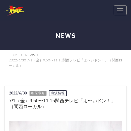
T
o
g
g
NEWS
l
e
n
HOME
NEWS
a
2022/6/30 7/1（金）9:50〜11:15関西テレビ「よ〜いドン！」（関西ロ
ーカル）
v
i
g
a
2022/6/30
谷原章介
出演情報
t
7/1（金）9:50〜11:15関西テレビ「よ〜いドン！」
i
（関西ローカル）
o
n