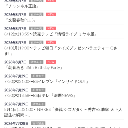
2026年8月7日
石原伸晃
NEW
『チャンネル正論』
2026年8月7日
石原伸晃
NEW
『文藝春秋PLUS』
2026年8月7日
石原伸晃
NEW
8/12(水)13:55〜読売テレビ『情報ライブ ミヤネ屋』
2026年8月7日
石原伸晃
NEW
8/10(月)19:00〜テレビ朝日『クイズプレゼンバラエティー Qさ
ま!!』
2026年8月7日
朝倉あき
NEW
「朝倉あき 35th Birthday Party」
2026年7月29日
石原伸晃
7/30(木)21:00〜BSイレブン『インサイドOUT』
2026年7月29日
石原伸晃
7/30(木)18:58〜BS日テレ『深層NEWS』
2026年7月29日
朝倉あき
8月1日(土)21:00～NHKBS「決戦!シズガタケ～秀吉VS.勝家 天下人
誕生の瞬間～」
2026年7月28日
富田望生