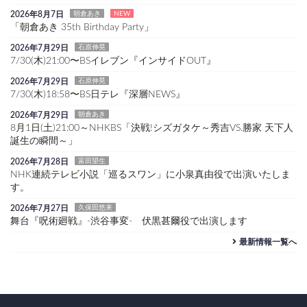
2026年8月7日
朝倉あき
NEW
「朝倉あき 35th Birthday Party」
2026年7月29日
石原伸晃
7/30(木)21:00〜BSイレブン『インサイドOUT』
2026年7月29日
石原伸晃
7/30(木)18:58〜BS日テレ『深層NEWS』
2026年7月29日
朝倉あき
8月1日(土)21:00～NHKBS「決戦!シズガタケ～秀吉VS.勝家 天下人
誕生の瞬間～」
2026年7月28日
富田望生
NHK連続テレビ小説「巡るスワン」に小泉真由役で出演いたしま
す。
2026年7月27日
久保田悠来
舞台『呪術廻戦』-渋谷事変- 伏黒甚爾役で出演します
最新情報一覧へ