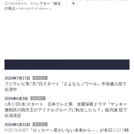
22:50NHKFM FMシアター『彼女
中
の視点～her point of view～』
味方良介の最近の記事
2026年7月17日
味方良介
フジテレビ系7月7日スタート『さよならノワール』中谷健人役で
出演中
2026年6月3日
味方良介
6月10日(水)スタート 日本テレビ系 水曜深夜ドラマ『ヤンキー
激戦区の四天王がアイドルグループに転生したら？』如月誠 役で
出演決定
2026年5月22日
味方良介
FOD SHORT『ロッカー～君がいない未来から～」が本日5/22 0時