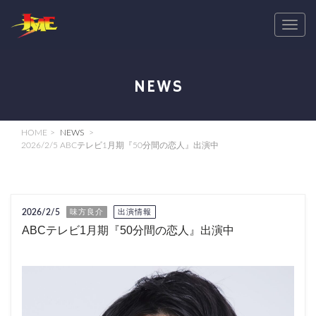
T
o
g
g
NEWS
l
e
n
HOME
NEWS
a
2026/2/5 ABCテレビ1月期『50分間の恋人』出演中
v
i
g
2026/2/5
味方良介
出演情報
a
ABCテレビ1月期『50分間の恋人』出演中
t
i
o
n