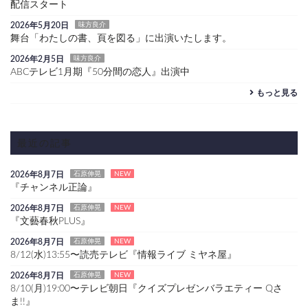
配信スタート
2026年5月20日
味方良介
舞台「わたしの書、頁を図る」に出演いたします。
2026年2月5日
味方良介
ABCテレビ1月期『50分間の恋人』出演中
もっと見る
最近の記事
2026年8月7日
石原伸晃
NEW
『チャンネル正論』
2026年8月7日
石原伸晃
NEW
『文藝春秋PLUS』
2026年8月7日
石原伸晃
NEW
8/12(水)13:55〜読売テレビ『情報ライブ ミヤネ屋』
2026年8月7日
石原伸晃
NEW
8/10(月)19:00〜テレビ朝日『クイズプレゼンバラエティー Qさ
ま!!』