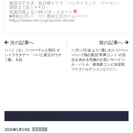
篠原涼子主演・新日曜ドラマ「パンチドランク・ウーマン－
脱獄まであと✕✕日－」
毎週日曜よる10時30分～スタート
■番組公式HP・SNS 番組公式ホームページ
https://www.ntv.co.jp/punch-drunk/
次の記事へ
前の記事へ
11/22（土）23:00〜テレビ朝日 オ
11月21日(金)より3週にわたりPrime
シドラサタデー「パパと親父のウチ
Videoで独占配信“即興コント”の頂
ご飯」８話
点を決める究極のお笑いサバイバ
ル・バトル「最強新コンビ決定戦
THEゴールデンコンビ2025」
篠原涼子の最近の記事
2026年5月14日
篠原涼子