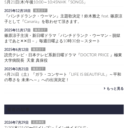
5月21日(木)午後10:00～10:45NHK「SONGS」
2025年12月18日
篠原涼子
『パンチドランク・ウーマン』主題歌決定！鈴木雅之 feat. 篠原涼
子として『Canaria』を歌わせて頂きます。
2025年11月17日
篠原涼子
篠原涼子主演・新日曜ドラマ「パンチドランク・ウーマン－脱獄
まであと✕✕日－」毎週日曜よる10時30分～スタート
2025年6月12日
篠原涼子
読売テレビ・日本テレビ系新日曜ドラマ『DOCTOR PRICE 』極東
大学病院長 天童 真保役
2025年3月21日
篠原涼子
4月26日（土）『ガラ・コンサート「LIFE IS BEAUTIFUL」～平和
の尊さを 未来へ～』への出演決定！
もっと見る
最近の記事
2026年7月29日
石原伸晃