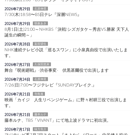
7/30(木)21:00〜BSイレブン『インサイドOUT』
2026年7月29日
石原伸晃
7/30(木)18:58〜BS日テレ『深層NEWS』
2026年7月29日
朝倉あき
8月1日(土)21:00～NHKBS「決戦!シズガタケ～秀吉VS.勝家 天下人
誕生の瞬間～」
2026年7月28日
富田望生
NHK連続テレビ小説「巡るスワン」に小泉真由役で出演いたしま
す。
2026年7月27日
久保田悠来
舞台『呪術廻戦』-渋谷事変- 伏黒甚爾役で出演します
2026年7月24日
石原伸晃
7/26(日)7:00〜フジテレビ『SUNDAYブレイク.』
2026年7月21日
寺島進
映画「カイジ 人生リベンジゲーム」に野々村耕三役で出演しま
す。
2026年7月21日
藤本ルナ
藤本ルナ、TBS「VIVANT」にて地上波ドラマに初出演。
2026年7月17日
味方良介