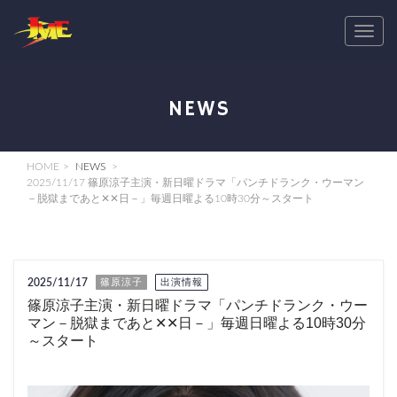
T
o
g
g
NEWS
l
e
n
HOME
NEWS
a
2025/11/17 篠原涼子主演・新日曜ドラマ「パンチドランク・ウーマン
－脱獄まであと✕✕日－」毎週日曜よる10時30分～スタート
v
i
g
a
2025/11/17
篠原涼子
出演情報
t
篠原涼子主演・新日曜ドラマ「パンチドランク・ウー
i
マン－脱獄まであと✕✕日－」毎週日曜よる10時30分
o
～スタート
n